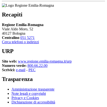
Recapiti
Regione Emilia-Romagna
Viale Aldo Moro, 52
40127 Bologna
Centralino
051 5271
Cerca telefoni o indirizzi
URP
Sito web:
www.regione.emilia-romagna.it/urp
Numero verde:
800.66.22.00
Scrivici:
e-mail
-
PEC
Trasparenza
Amministrazione trasparente
Note legali e copyright
Privacy e Cookies
Dichiarazione di accessibilità