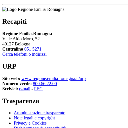
Recapiti
Regione Emilia-Romagna
Viale Aldo Moro, 52
40127 Bologna
Centralino
051 5271
Cerca telefoni o indirizzi
URP
Sito web:
www.regione.emilia-romagna.it/urp
Numero verde:
800.66.22.00
Scrivici:
e-mail
-
PEC
Trasparenza
Amministrazione trasparente
Note legali e copyright
Privacy e Cookies