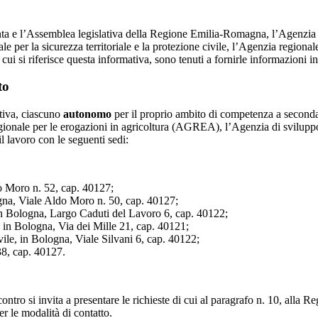
nta e l’Assemblea legislativa della Regione Emilia-Romagna, l’Agenzia
 la sicurezza territoriale e la protezione civile, l’Agenzia regionale p
 si riferisce questa informativa, sono tenuti a fornirle informazioni in m
to
ativa, ciascuno
autonomo
per il proprio ambito di competenza a seconda 
gionale per le erogazioni in agricoltura (AGREA), l’Agenzia di svilu
il lavoro con le seguenti sedi:
 Moro n. 52, cap. 40127;
gna, Viale Aldo Moro n. 50, cap. 40127;
in Bologna, Largo Caduti del Lavoro 6, cap. 40122;
in Bologna, Via dei Mille 21, cap. 40121;
ivile, in Bologna, Viale Silvani 6, cap. 40122;
38, cap. 40127.
iscontro si invita a presentare le richieste di cui al paragrafo n. 10, all
r le modalità di contatto.