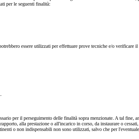
ti per le seguenti finalità:
potrebbero essere utilizzati per effettuare prove tecniche e/o verificare il
.
sario per il perseguimento delle finalità sopra menzionate. A tal fine, a
rapporto, alla prestazione o all'incarico in corso, da instaurare o cessati
rtinenti o non indispensabili non sono utilizzati, salvo che per l'eventua