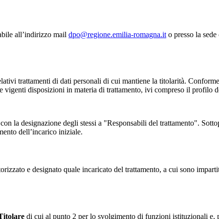
abile all’indirizzo mail
dpo@regione.emilia-romagna.it
o presso la sede
elativi trattamenti di dati personali di cui mantiene la titolarità. Confor
elle vigenti disposizioni in materia di trattamento, ivi compreso il profilo d
 con la designazione degli stessi a "Responsabili del trattamento". Sottop
mento dell’incarico iniziale.
torizzato e designato quale incaricato del trattamento, a cui sono impart
Titolare
di cui al punto 2 per lo svolgimento di funzioni istituzionali e,