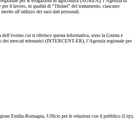
 regionale per le erogazioni in agricoltura (AGREA), l’Agenzia di
er il lavoro, in qualità di “Titolari” del trattamento, ciascuno
erito all’utilizzo dei suoi dati personali.
dell’evento cui si riferisce questa informativa, sono la Giunta e
ppo dei mercati telematici (INTERCENT-ER), l’Agenzia regionale per
a Regione Emilia-Romagna, Ufficio per le relazioni con il pubblico (Urp),