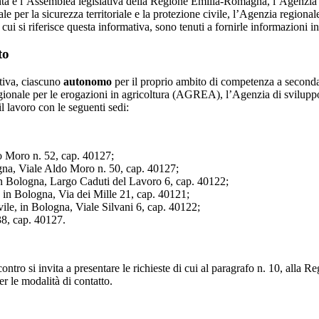
nta e l’Assemblea legislativa della Regione Emilia-Romagna, l’Agenzia
 la sicurezza territoriale e la protezione civile, l’Agenzia regionale p
 si riferisce questa informativa, sono tenuti a fornirle informazioni in m
to
ativa, ciascuno
autonomo
per il proprio ambito di competenza a seconda 
gionale per le erogazioni in agricoltura (AGREA), l’Agenzia di svilu
il lavoro con le seguenti sedi:
 Moro n. 52, cap. 40127;
gna, Viale Aldo Moro n. 50, cap. 40127;
in Bologna, Largo Caduti del Lavoro 6, cap. 40122;
in Bologna, Via dei Mille 21, cap. 40121;
ivile, in Bologna, Viale Silvani 6, cap. 40122;
38, cap. 40127.
iscontro si invita a presentare le richieste di cui al paragrafo n. 10, all
r le modalità di contatto.