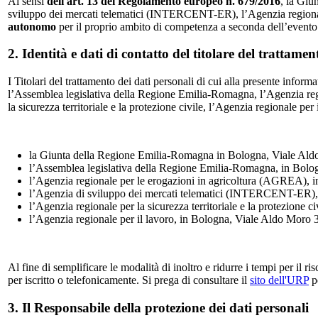
Ai sensi
dell'art. 13 del Regolamento europeo n. 679/2016
, la Giu
sviluppo dei mercati telematici (INTERCENT-ER), l’Agenzia regionale per
autonomo
per il proprio ambito di competenza a seconda dell’evento cui
2. Identità e dati di contatto del titolare del trattamen
I Titolari del trattamento dei dati personali di cui alla presente inform
l’Assemblea legislativa della Regione Emilia-Romagna, l’Agenzia re
la sicurezza territoriale e la protezione civile, l’Agenzia regionale per 
la Giunta della Regione Emilia-Romagna in Bologna, Viale Aldo
l’Assemblea legislativa della Regione Emilia-Romagna, in Bolo
l’Agenzia regionale per le erogazioni in agricoltura (AGREA), 
l’Agenzia di sviluppo dei mercati telematici (INTERCENT-ER), 
l’Agenzia regionale per la sicurezza territoriale e la protezione c
l’Agenzia regionale per il lavoro, in Bologna, Viale Aldo Moro 
Al fine di semplificare le modalità di inoltro e ridurre i tempi per il r
per iscritto o telefonicamente. Si prega di consultare il
sito dell'URP
pe
3. Il Responsabile della protezione dei dati personali