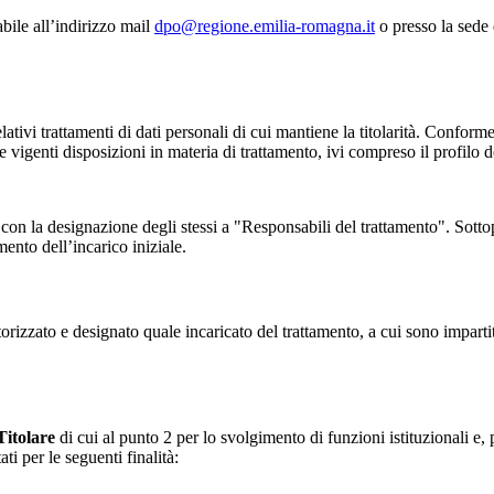
abile all’indirizzo mail
dpo@regione.emilia-romagna.it
o presso la sede
elativi trattamenti di dati personali di cui mantiene la titolarità. Confor
elle vigenti disposizioni in materia di trattamento, ivi compreso il profilo d
 con la designazione degli stessi a "Responsabili del trattamento". Sottop
mento dell’incarico iniziale.
torizzato e designato quale incaricato del trattamento, a cui sono impart
Titolare
di cui al punto 2 per lo svolgimento di funzioni istituzionali e,
ti per le seguenti finalità: