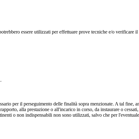
potrebbero essere utilizzati per effettuare prove tecniche e/o verificare il
.
sario per il perseguimento delle finalità sopra menzionate. A tal fine, a
rapporto, alla prestazione o all'incarico in corso, da instaurare o cessati
rtinenti o non indispensabili non sono utilizzati, salvo che per l'eventua