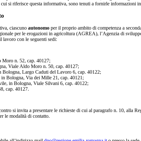
 si riferisce questa informativa, sono tenuti a fornirle informazioni in m
to
ativa, ciascuno
autonomo
per il proprio ambito di competenza a seconda 
gionale per le erogazioni in agricoltura (AGREA), l’Agenzia di svilu
il lavoro con le seguenti sedi:
 Moro n. 52, cap. 40127;
gna, Viale Aldo Moro n. 50, cap. 40127;
in Bologna, Largo Caduti del Lavoro 6, cap. 40122;
in Bologna, Via dei Mille 21, cap. 40121;
ivile, in Bologna, Viale Silvani 6, cap. 40122;
38, cap. 40127.
iscontro si invita a presentare le richieste di cui al paragrafo n. 10, all
r le modalità di contatto.
abile all’indirizzo mail
dpo@regione.emilia-romagna.it
o presso la sede