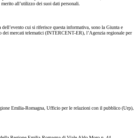
erito all’utilizzo dei suoi dati personali.
dell’evento cui si riferisce questa informativa, sono la Giunta e
ppo dei mercati telematici (INTERCENT-ER), l’Agenzia regionale per
a Regione Emilia-Romagna, Ufficio per le relazioni con il pubblico (Urp),
 della Regione Emilia-Romagna di Viale Aldo Moro n. 44 -