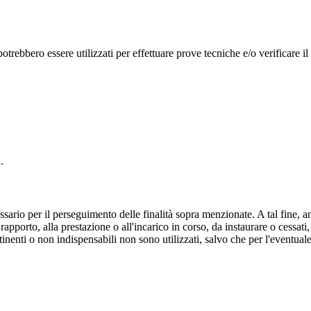
potrebbero essere utilizzati per effettuare prove tecniche e/o verificare il
.
sario per il perseguimento delle finalità sopra menzionate. A tal fine, a
rapporto, alla prestazione o all'incarico in corso, da instaurare o cessati
rtinenti o non indispensabili non sono utilizzati, salvo che per l'eventua