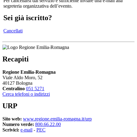
Per cancellarsi dal servizio è sufficiente inviare una e-mail alla
segreteria organizzativa dell’evento.
Sei già iscritto?
Cancellati
Recapiti
Regione Emilia-Romagna
Viale Aldo Moro, 52
40127 Bologna
Centralino
051 5271
Cerca telefoni o indirizzi
URP
Sito web:
www.regione.emilia-romagna.it/urp
Numero verde:
800.66.22.00
Scrivici:
e-mail
-
PEC