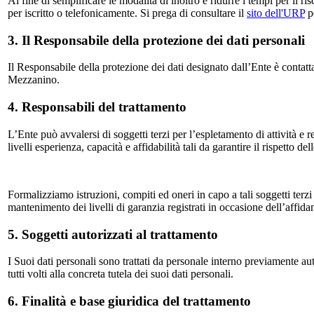
Al fine di semplificare le modalità di inoltro e ridurre i tempi per il r
per iscritto o telefonicamente. Si prega di consultare il
sito dell'URP
pe
3. Il Responsabile della protezione dei dati personali
Il Responsabile della protezione dei dati designato dall’Ente è contatt
Mezzanino.
4. Responsabili del trattamento
L’Ente può avvalersi di soggetti terzi per l’espletamento di attività e r
livelli esperienza, capacità e affidabilità tali da garantire il rispetto d
Formalizziamo istruzioni, compiti ed oneri in capo a tali soggetti terzi
mantenimento dei livelli di garanzia registrati in occasione dell’affida
5. Soggetti autorizzati al trattamento
I Suoi dati personali sono trattati da personale interno previamente au
tutti volti alla concreta tutela dei suoi dati personali.
6. Finalità e base giuridica del trattamento