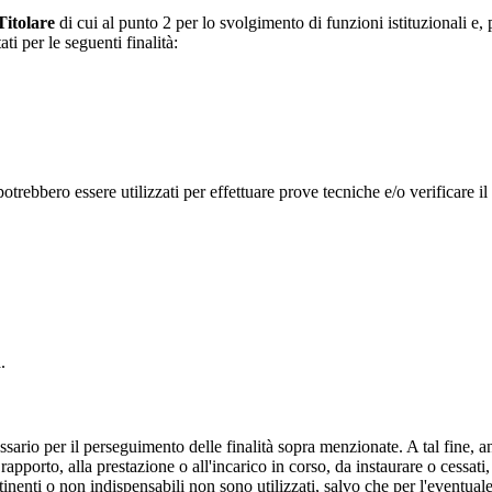
Titolare
di cui al punto 2 per lo svolgimento di funzioni istituzionali e,
ti per le seguenti finalità:
potrebbero essere utilizzati per effettuare prove tecniche e/o verificare il
.
sario per il perseguimento delle finalità sopra menzionate. A tal fine, a
rapporto, alla prestazione o all'incarico in corso, da instaurare o cessati
rtinenti o non indispensabili non sono utilizzati, salvo che per l'eventua