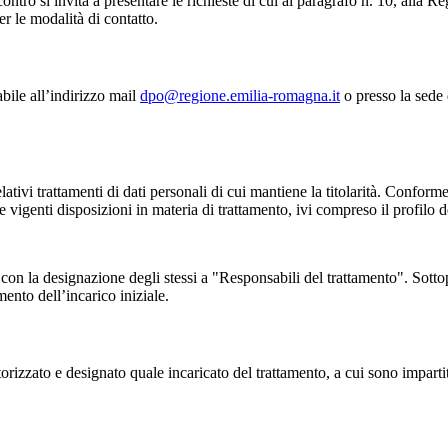
iscontro si invita a presentare le richieste di cui al paragrafo n. 10, all
r le modalità di contatto.
abile all’indirizzo mail
dpo@regione.emilia-romagna.it
o presso la sede
elativi trattamenti di dati personali di cui mantiene la titolarità. Confor
elle vigenti disposizioni in materia di trattamento, ivi compreso il profilo d
 con la designazione degli stessi a "Responsabili del trattamento". Sottop
mento dell’incarico iniziale.
torizzato e designato quale incaricato del trattamento, a cui sono impart