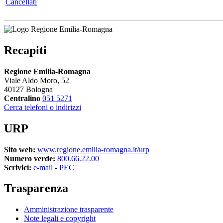
Cancellati
Recapiti
Regione Emilia-Romagna
Viale Aldo Moro, 52
40127 Bologna
Centralino
051 5271
Cerca telefoni o indirizzi
URP
Sito web:
www.regione.emilia-romagna.it/urp
Numero verde:
800.66.22.00
Scrivici:
e-mail
-
PEC
Trasparenza
Amministrazione trasparente
Note legali e copyright