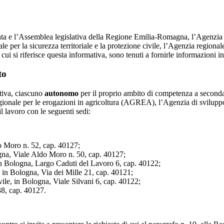
nta e l’Assemblea legislativa della Regione Emilia-Romagna, l’Agenzia
 la sicurezza territoriale e la protezione civile, l’Agenzia regionale p
 si riferisce questa informativa, sono tenuti a fornirle informazioni in m
to
ativa, ciascuno
autonomo
per il proprio ambito di competenza a seconda 
gionale per le erogazioni in agricoltura (AGREA), l’Agenzia di svilu
il lavoro con le seguenti sedi:
 Moro n. 52, cap. 40127;
gna, Viale Aldo Moro n. 50, cap. 40127;
in Bologna, Largo Caduti del Lavoro 6, cap. 40122;
in Bologna, Via dei Mille 21, cap. 40121;
ivile, in Bologna, Viale Silvani 6, cap. 40122;
38, cap. 40127.