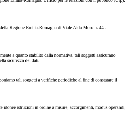
a Regione Emilia-Romagna, Ufficio per le relazioni con il pubblico (Urp),
 della Regione Emilia-Romagna di Viale Aldo Moro n. 44 -
memente a quanto stabilito dalla normativa, tali soggetti assicurano
ella sicurezza dei dati.
oniamo tali soggetti a verifiche periodiche al fine di constatare il
ite idonee istruzioni in ordine a misure, accorgimenti, modus operandi,